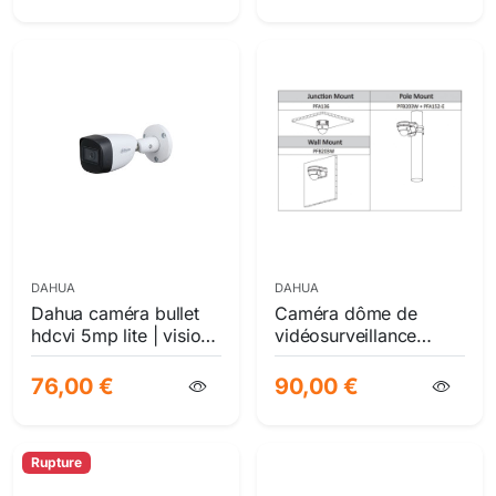
DAHUA
DAHUA
Dahua caméra bullet
Caméra dôme de
hdcvi 5mp lite | vision
vidéosurveillance
nocturne 30m smartir |
dahua hdcvi 8mp 4k |
multi-format ip67
vision nocturne ir 30m,
76,00 €
90,00 €
ip67/ik10
Rupture