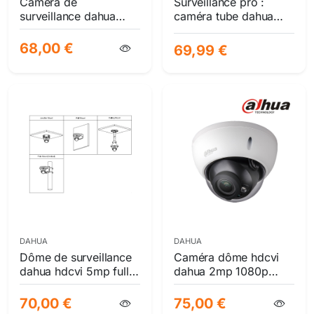
Caméra de
Surveillance pro :
surveillance dahua
caméra tube dahua
bullet hdcvi 5mp - lite
5mp hdcvi lite multi-
series, ir 40m, objectif
format avec smartir
68,00 €
69,99 €
2.8mm multi-format
30m ip67
DAHUA
DAHUA
Dôme de surveillance
Caméra dôme hdcvi
dahua hdcvi 5mp full
dahua 2mp 1080p
color avec ir 40m -
avec zoom motorisé,
multi-technologie wdr
vision nocturne et
70,00 €
75,00 €
120db ip67
protections ip67/ik10