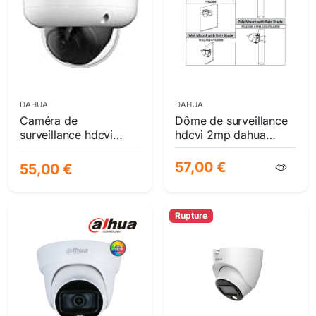
DAHUA
DAHUA
Caméra de
Dôme de surveillance
surveillance hdcvi
hdcvi 2mp dahua
dahua lite series 2mp
professionnel | full hd
full color – vision
1080p | vision
57,00 €
55,00 €
nocturne led blanche
nocturne ir 30m | ip67
ip67
& ik10
Rupture