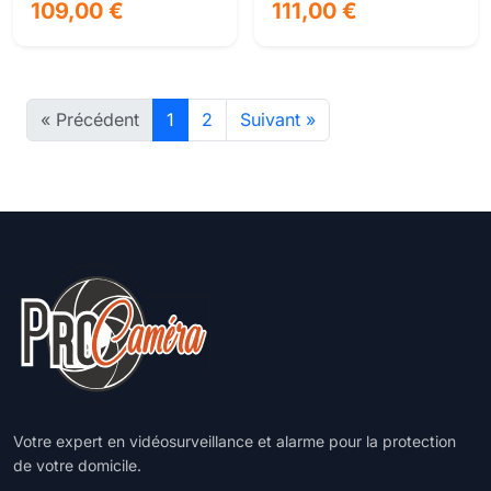
motorisé 2.7-12mm -
2 mp full hd - vision
109,00 €
111,00 €
ip67
nocturne couleur 24/7
multi-format ip67
« Précédent
1
2
Suivant »
Votre expert en vidéosurveillance et alarme pour la protection
de votre domicile.