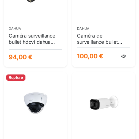
DAHUA
DAHUA
Caméra surveillance
Caméra de
bullet hdcvi dahua
surveillance bullet
5mp full color – vision
dahua 4k hdcvi lite
nocturne couleurs 20m
series | 8mp | vision
100,00 €
94,00 €
– multiformat 4-en-1
nocturne ir 30m
smartir | ip67 | multi-
technologies
Rupture