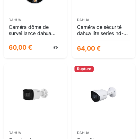
DAHUA
DAHUA
Caméra dôme de
Caméra de sécurité
surveillance dahua
dahua lite series hd-cvi
hdcvi 2mp full hd |
2mp full color :
vision nocturne
surveillance nocturne
60,00 €
64,00 €
couleur starlight &
avancée et audio
audio intégré | ip67
intégré
Rupture
DAHUA
DAHUA