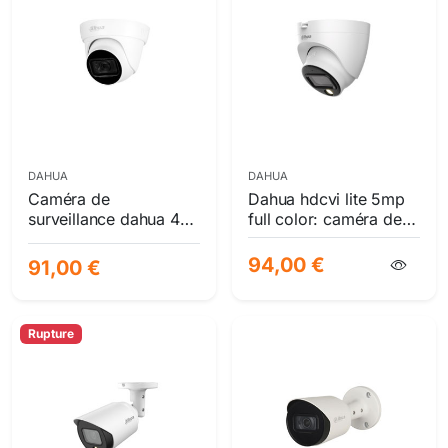
DAHUA
DAHUA
Caméra de
Dahua hdcvi lite 5mp
surveillance dahua 4k
full color: caméra de
hdcvi eyeball 8
surveillance eyeball
mégapixels | optique
multi-technologie 20m
94,00 €
91,00 €
2.8mm | ir 30m smartir
| multi-format
Rupture