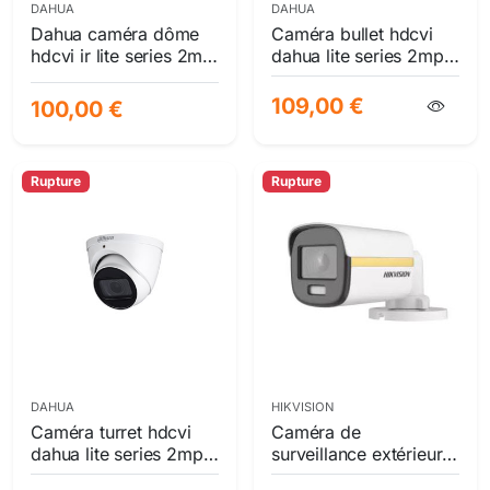
DAHUA
DAHUA
Dahua caméra dôme
Caméra bullet hdcvi
hdcvi ir lite series 2mp
dahua lite series 2mp
full hd avec objectif
full hd avec zoom
motorisé vari-focal
motorisé et vision
109,00 €
100,00 €
ip67 ik10
nocturne ip67
Rupture
Rupture
DAHUA
HIKVISION
Caméra turret hdcvi
Caméra de
dahua lite series 2mp
surveillance extérieure
ir avec objectif
hikvision colorvu hdtvi