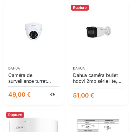
Rupture
DAHUA
DAHUA
Caméra de
Dahua caméra bullet
surveillance turret
hdcvi 2mp série lite,
dahua lite series hdcvi
extérieure ip67, vision
ir 2mp | full hd 1080p,
ir 2.8mm
49,00 €
51,00 €
objectif 2.8mm, vision
nocturne 30m, ip67
Rupture