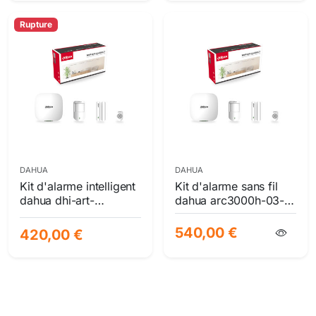
renforcée
db
Rupture
DAHUA
DAHUA
Kit d'alarme intelligent
Kit d'alarme sans fil
dahua dhi-art-
dahua arc3000h-03-
arc3000h-03-gw2 |
gw2(868) avec hub 4g
hub 2g et accessoires
et détecteurs
540,00 €
420,00 €
essentiels
intelligents