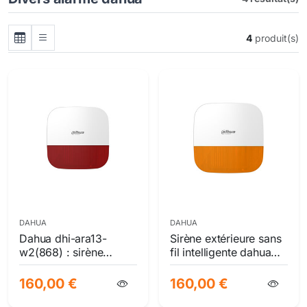
4
produit(s)
DAHUA
DAHUA
Dahua dhi-ara13-
Sirène extérieure sans
w2(868) : sirène
fil intelligente dahua
extérieure sans fil
dhi-ara13-w2(868)
professionnelle | ip65
avec flash lumineux et
160,00 €
160,00 €
& 110 db | sécurité
dissuasion sonore 110