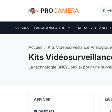
Panneau de gestion des cookies
PRO
CAMERA
KIT SURVEILLANCE ANALOGIQUE
KIT SURVEILLANCE I
Accueil
Kits Vidéosurveillance Analogique
Kits Vidéosurveillan
La technologie BNC/Coaxial pour une surveil
AFFINER
SÉL
BUDGET (€)