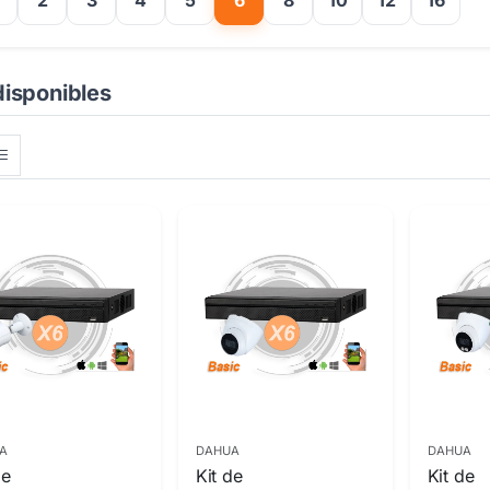
2
3
4
5
6
8
10
12
16
disponibles
A
DAHUA
DAHUA
de
Kit de
Kit de