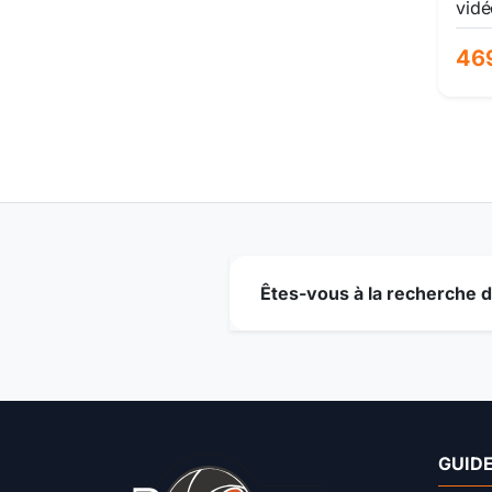
vidé
prof
camé
46
ia &
Êtes-vous à la recherche
GUIDE