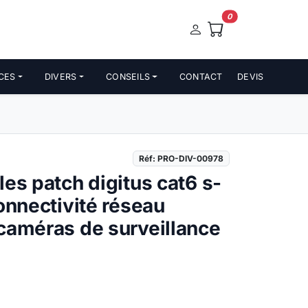
0
CES
DIVERS
CONSEILS
CONTACT
DEVIS
Réf: PRO-DIV-00978
les patch digitus cat6 s-
onnectivité réseau
caméras de surveillance