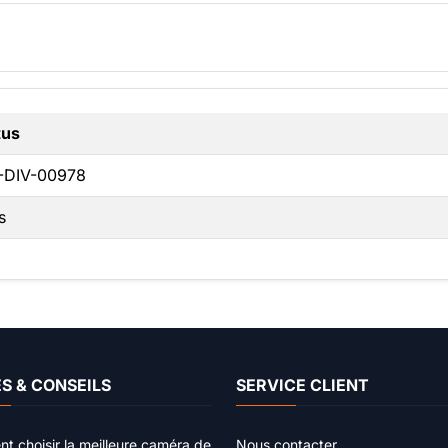
tus
-DIV-00978
s
S & CONSEILS
SERVICE CLIENT
 choisir la meilleure caméra de
Nous contacter