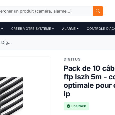
P
CRÉER VOTRE SYSTÈME
ALARME
CONTRÔLE D'AC
Dig...
DIGITUS
Pack de 10 câb
ftp lszh 5m - c
optimale pour 
ip
En Stock