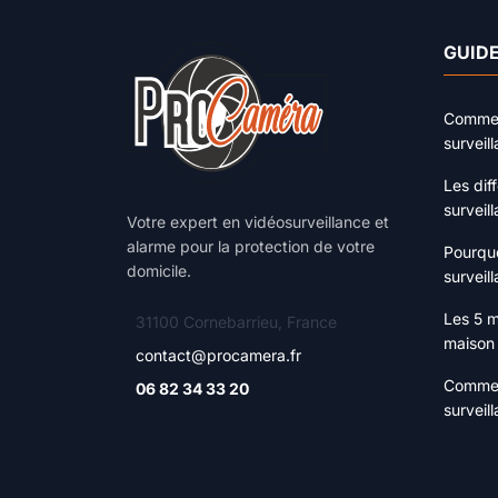
GUIDE
Comment
surveil
Les dif
surveil
Votre expert en vidéosurveillance et
alarme pour la protection de votre
Pourquo
domicile.
surveill
Les 5 m
31100 Cornebarrieu, France
maison
contact@procamera.fr
Commen
06 82 34 33 20
surveil