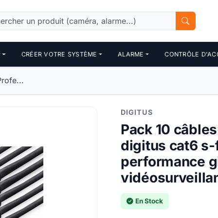
P
CRÉER VOTRE SYSTÈME
ALARME
CONTRÔLE D'AC
rofe...
DIGITUS
Pack 10 câbles
digitus cat6 s-
performance g
vidéosurveilla
En Stock