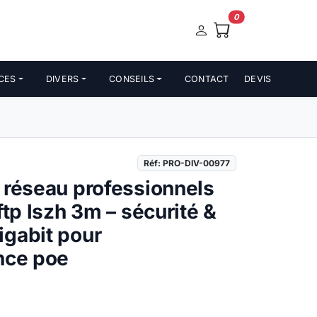
0
CES
DIVERS
CONSEILS
CONTACT
DEVIS
Réf: PRO-DIV-00977
 réseau professionnels
ftp lszh 3m – sécurité &
igabit pour
nce poe