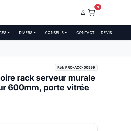
0
CES
DIVERS
CONSEILS
CONTACT
DEVIS
Réf: PRO-ACC-00599
moire rack serveur murale
ur 600mm, porte vitrée