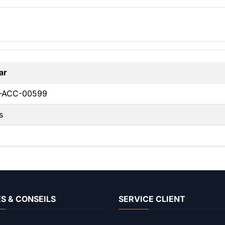
ar
-ACC-00599
s
S & CONSEILS
SERVICE CLIENT