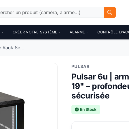
P
CRÉER VOTRE SYSTÈME
ALARME
CONTRÔLE D'AC
e Rack Se...
PULSAR
Pulsar 6u | ar
19" – profonde
sécurisée
En Stock