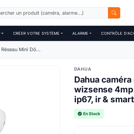
P
CRÉER VOTRE SYSTÈME
ALARME
CONTRÔLE D'AC
Réseau Mini Dô...
DAHUA
Dahua caméra 
wizsense 4mp a
ip67, ir & smart
En Stock