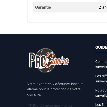
Garantie
2 an
GUIDE
Comment
surveil
Les dif
surveil
Votre expert en vidéosurveillance et
alarme pour la protection de votre
Pourquo
domicile.
surveill
Les 5 m
31100 Cornebarrieu, France