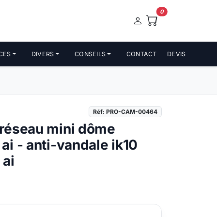
0
CES
DIVERS
CONSEILS
CONTACT
DEVIS
Réf: PRO-CAM-00464
réseau mini dôme
i - anti-vandale ik10
 ai