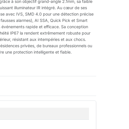
 grâce à son objectif grand-angle 2.1mm, sa faible
 puissant illuminateur IR intégré. Au cœur de ses
nse avec IVS, SMD 4.0 pour une détection précise
 fausses alarmes), AI SSA, Quick Pick et Smart
 événements rapide et efficace. Sa conception
chéité IP67 la rendent extrêmement robuste pour
térieur, résistant aux intempéries et aux chocs.
 résidences privées, de bureaux professionnels ou
fre une protection intelligente et fiable.