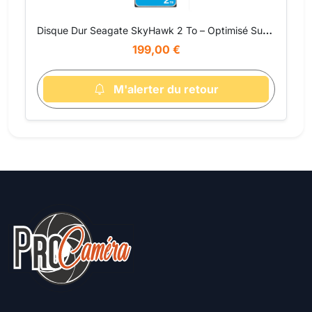
Disque Dur Seagate SkyHawk 2 To – Optimisé Surveillance 24/7 avec Technologie ImagePerfect™ AI et Service de Récupération de Données
199,00 €
M'alerter du retour