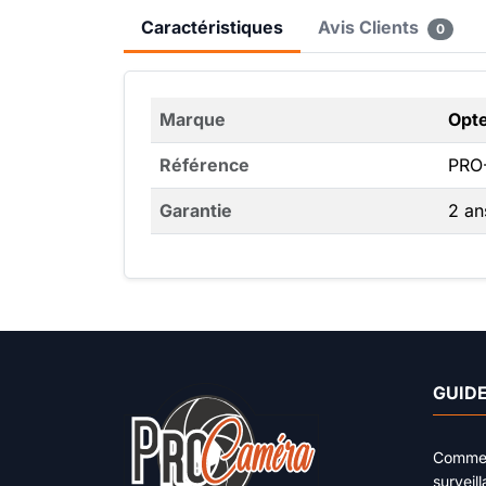
Caractéristiques
Avis Clients
0
Marque
Opt
Référence
PRO
Garantie
2 an
GUIDE
Comment
surveil