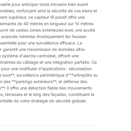
ensable pour anticiper toute intrusion bien avant
ensibles, renforçant ainsi la sécurité de vos biens et
nt supérieur, ce capteur IR passif offre une
ionnante de 40 mètres en longueur sur 10 mètres
uvrir de vastes zones extérieures avec une acuité
e avancée minimise drastiquement les fausses
sentielle pour une surveillance efficace. La
 garantit une transmission de données ultra-
e système d'alarme centralisé, offrant une
ontraintes du câblage et une intégration parfaite. Ce
e pour une multitude d'applications : sécurisation
 luxe**, surveillance périmétrique d'**entrepôts ou
ion des **parkings extérieurs**, et défense des
**. Il offre une détection fiable des mouvements
es, terrasses et le long des façades, constituant la
ntielle de votre stratégie de sécurité globale.