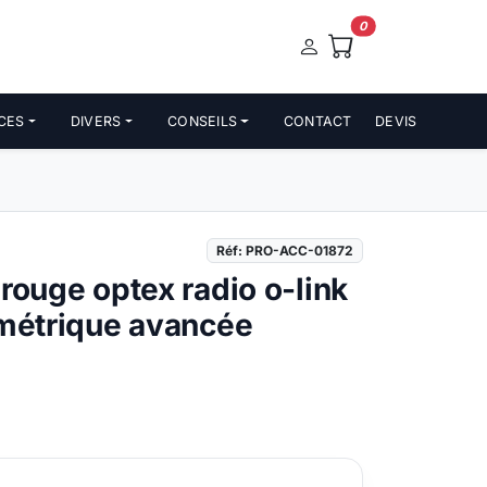
0
CES
DIVERS
CONSEILS
CONTACT
DEVIS
Réf: PRO-ACC-01872
arouge optex radio o-link
imétrique avancée