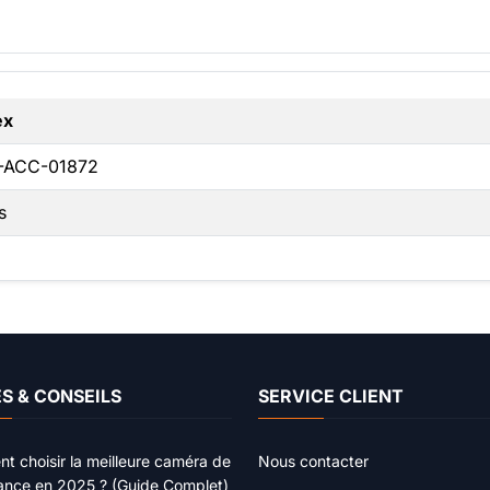
ex
-ACC-01872
s
S & CONSEILS
SERVICE CLIENT
 choisir la meilleure caméra de
Nous contacter
lance en 2025 ? (Guide Complet)