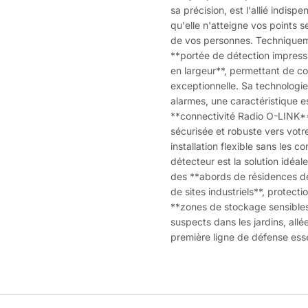
sa précision, est l'allié indisp
qu'elle n'atteigne vos points s
de vos personnes. Techniqueme
**portée de détection impress
en largeur**, permettant de co
exceptionnelle. Sa technologi
alarmes, une caractéristique es
**connectivité Radio O-LINK**
sécurisée et robuste vers votr
installation flexible sans les c
détecteur est la solution idéal
des **abords de résidences de
de sites industriels**, protect
**zones de stockage sensibles
suspects dans les jardins, allé
première ligne de défense esse