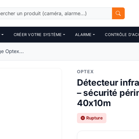
P
CRÉER VOTRE SYSTÈME
ALARME
CONTRÔLE D'AC
ge Optex...
OPTEX
Détecteur infr
– sécurité pér
40x10m
Rupture