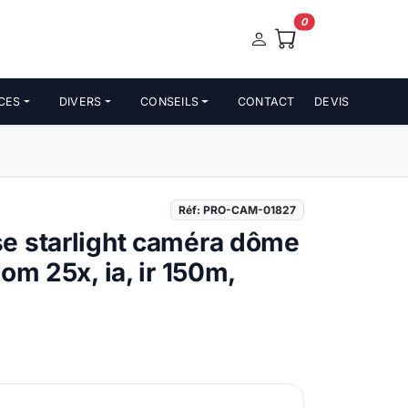
0
CES
DIVERS
CONSEILS
CONTACT
DEVIS
Réf: PRO-CAM-01827
e starlight caméra dôme
om 25x, ia, ir 150m,