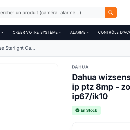
P
CRÉER VOTRE SYSTÈME
ALARME
CONTRÔLE D'AC
 Starlight Ca...
DAHUA
Dahua wizsens
ip ptz 8mp - zo
ip67/ik10
En Stock