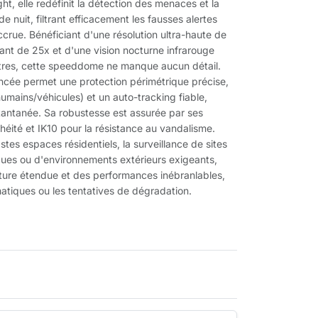
ht, elle redéfinit la détection des menaces et la
e nuit, filtrant efficacement les fausses alertes
accrue. Bénéficiant d'une résolution ultra-haute de
nt de 25x et d'une vision nocturne infrarouge
ètres, cette speeddome ne manque aucun détail.
vancée permet une protection périmétrique précise,
humains/véhicules) et un auto-tracking fiable,
stantanée. Sa robustesse est assurée par ses
chéité et IK10 pour la résistance au vandalisme.
stes espaces résidentiels, la surveillance de sites
tiques ou d'environnements extérieurs exigeants,
ture étendue et des performances inébranlables,
matiques ou les tentatives de dégradation.