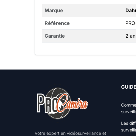
Marque
Dah
Référence
PRO
Garantie
2 an
GUIDE
Comment
surveil
Les dif
surveil
Votre expert en vidéosurveillance et