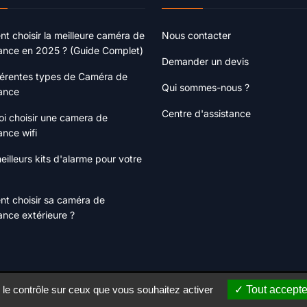
 choisir la meilleure caméra de
Nous contacter
lance en 2025 ? (Guide Complet)
Demander un devis
férentes types de Caméra de
Qui sommes-nous ?
lance
Centre d'assistance
i choisir une camera de
ance wifi
eilleurs kits d'alarme pour votre
t choisir sa caméra de
lance extérieure ?
 le contrôle sur ceux que vous souhaitez activer
Tout accepte
s.