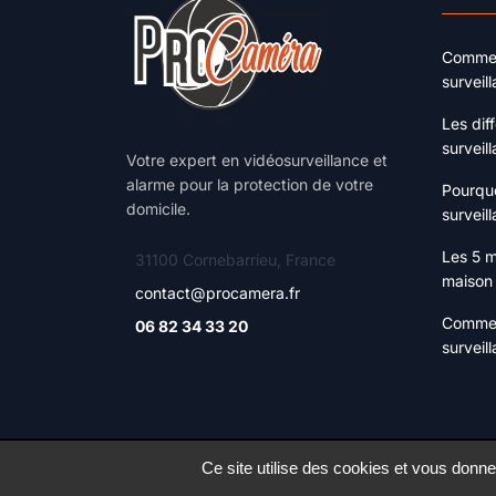
Comment
surveil
Les dif
surveil
Votre expert en vidéosurveillance et
alarme pour la protection de votre
Pourquo
domicile.
surveill
Les 5 m
31100 Cornebarrieu, France
maison
contact@procamera.fr
Commen
06 82 34 33 20
surveil
Ce site utilise des cookies et vous donne
© 2022 - 2026
Procamera.fr
. Tous droits réservé