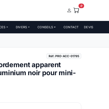
0
CES
DIVERS
CONSEILS
CONTACT
DEVIS
Réf: PRO-ACC-01795
cordement apparent
minium noir pour mini-