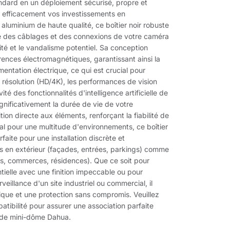
andard en un déploiement sécurisé, propre et
t efficacement vos investissements en
aluminium de haute qualité, ce boîtier noir robuste
e des câblages et des connexions de votre caméra
ité et le vandalisme potentiel. Sa conception
férences électromagnétiques, garantissant ainsi la
limentation électrique, ce qui est crucial pour
e résolution (HD/4K), les performances de vision
té des fonctionnalités d'intelligence artificielle de
ignificativement la durée de vie de votre
ion directe aux éléments, renforçant la fiabilité de
al pour une multitude d'environnements, ce boîtier
rfaite pour une installation discrète et
s en extérieur (façades, entrées, parkings) comme
ts, commerces, résidences). Que ce soit pour
ntielle avec une finition impeccable ou pour
rveillance d'un site industriel ou commercial, il
tique et une protection sans compromis. Veuillez
atibilité pour assurer une association parfaite
 de mini-dôme Dahua.