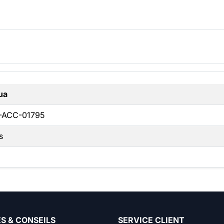
ua
-ACC-01795
s
S & CONSEILS
SERVICE CLIENT