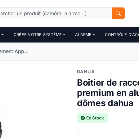
P
CRÉER VOTRE SYSTÈME
ALARME
CONTRÔLE D'AC
ement App...
DAHUA
Boîtier de rac
premium en alu
dômes dahua
En Stock