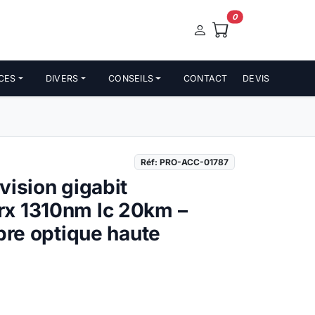
0
CES
DIVERS
CONSEILS
CONTACT
DEVIS
Réf: PRO-ACC-01787
vision gigabit
x 1310nm lc 20km –
ibre optique haute