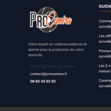
GUIDE
Comment
surveil
Les dif
surveil
Votre expert en vidéosurveillance et
alarme pour la protection de votre
Pourquo
domicile.
surveill
Les 5 m
31100 Cornebarrieu, France
maison
contact@procamera.fr
Commen
06 82 34 33 20
surveil