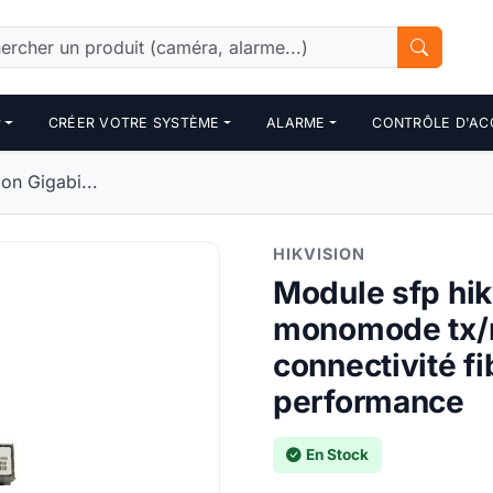
P
CRÉER VOTRE SYSTÈME
ALARME
CONTRÔLE D'AC
on Gigabi...
HIKVISION
Module sfp hik
monomode tx/r
connectivité f
performance
En Stock