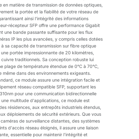
e en matière de transmission de données optiques,
ement la portée et la fiabilité de votre réseau de
arantissant ainsi l'intégrité des informations
teur-récepteur SFP offre une performance Gigabit
nt une bande passante suffisante pour les flux
éras IP les plus avancées, y compris celles dotées
ce à sa capacité de transmission sur fibre optique
t une portée impressionnante de 20 kilomètres,
s cuivre traditionnels. Sa conception robuste lui
ne plage de température étendue de 0°C à 70°C,
ale même dans des environnements exigeants.
ndard, ce module assure une intégration facile et
uipement réseau compatible SFP, supportant les
1310nm pour une communication bidirectionnelle
r une multitude d'applications, ce module est
es résidences, aux entrepôts industriels étendus,
aux déploiements de sécurité extérieurs. Que vous
caméras de surveillance distantes, des systèmes
nts d'accès réseau éloignés, il assure une liaison
nte, essentielle pour maintenir l'intégrité et