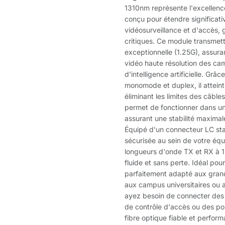
1310nm représente l'excellenc
conçu pour étendre significativ
vidéosurveillance et d'accès, g
critiques. Ce module transmet
exceptionnelle (1.25G), assura
vidéo haute résolution des cam
d'intelligence artificielle. Grâ
monomode et duplex, il attein
éliminant les limites des câble
permet de fonctionner dans u
assurant une stabilité maxim
Équipé d'un connecteur LC sta
sécurisée au sein de votre éq
longueurs d'onde TX et RX à 
fluide et sans perte. Idéal pou
parfaitement adapté aux grand
aux campus universitaires ou 
ayez besoin de connecter des 
de contrôle d'accès ou des poi
fibre optique fiable et performa