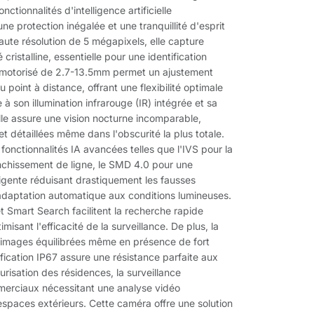
ctionnalités d'intelligence artificielle
une protection inégalée et une tranquillité d'esprit
ute résolution de 5 mégapixels, elle capture
cristalline, essentielle pour une identification
al motorisé de 2.7-13.5mm permet un ajustement
 point à distance, offrant une flexibilité optimale
à son illumination infrarouge (IR) intégrée et sa
 elle assure une vision nocturne incomparable,
t détaillées même dans l'obscurité la plus totale.
fonctionnalités IA avancées telles que l'IVS pour la
anchissement de ligne, le SMD 4.0 pour une
igente réduisant drastiquement les fausses
 adaptation automatique aux conditions lumineuses.
 Smart Search facilitent la recherche rapide
isant l'efficacité de la surveillance. De plus, la
 images équilibrées même en présence de fort
ification IP67 assure une résistance parfaite aux
urisation des résidences, la surveillance
merciaux nécessitant une analyse vidéo
d'espaces extérieurs. Cette caméra offre une solution