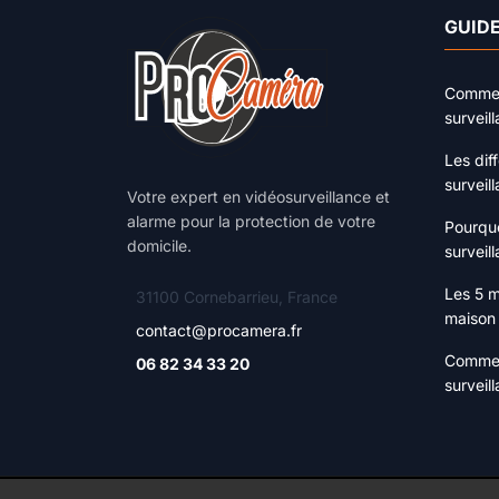
GUIDE
Comment
surveil
Les dif
surveil
Votre expert en vidéosurveillance et
alarme pour la protection de votre
Pourquo
domicile.
surveill
Les 5 m
31100 Cornebarrieu, France
maison
contact@procamera.fr
Commen
06 82 34 33 20
surveil