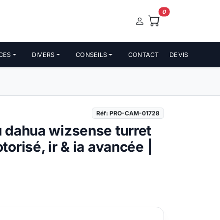
0
CES
DIVERS
CONSEILS
CONTACT
DEVIS
Réf: PRO-CAM-01728
 dahua wizsense turret
orisé, ir & ia avancée |