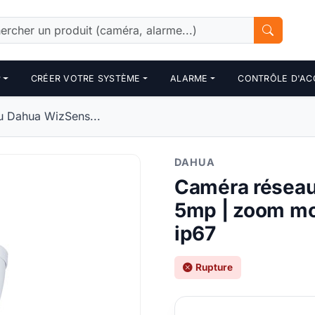
P
CRÉER VOTRE SYSTÈME
ALARME
CONTRÔLE D'AC
 Dahua WizSens...
DAHUA
Caméra réseau
5mp | zoom mot
ip67
Rupture