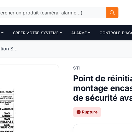
P
CRÉER VOTRE SYSTÈME
ALARME
CONTRÔLE D'AC
tion S...
STI
Point de réiniti
montage encas
de sécurité av
Rupture