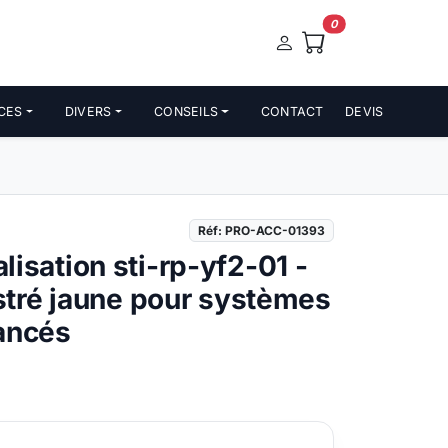
0
CES
DIVERS
CONSEILS
CONTACT
DEVIS
Réf: PRO-ACC-01393
alisation sti-rp-yf2-01 -
tré jaune pour systèmes
ancés