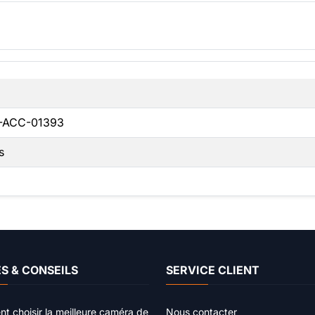
-ACC-01393
s
S & CONSEILS
SERVICE CLIENT
 choisir la meilleure caméra de
Nous contacter