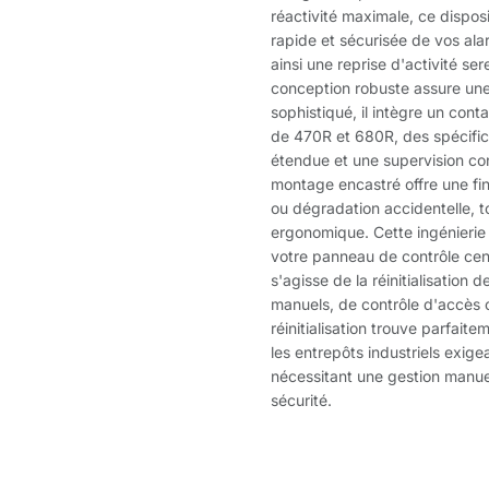
réactivité maximale, ce disposi
rapide et sécurisée de vos ala
ainsi une reprise d'activité se
conception robuste assure une
sophistiqué, il intègre un con
de 470R et 680R, des spécifica
étendue et une supervision cons
montage encastré offre une fini
ou dégradation accidentelle, t
ergonomique. Cette ingénierie
votre panneau de contrôle centr
s'agisse de la réinitialisatio
manuels, de contrôle d'accès o
réinitialisation trouve parfait
les entrepôts industriels exige
nécessitant une gestion manuell
sécurité.