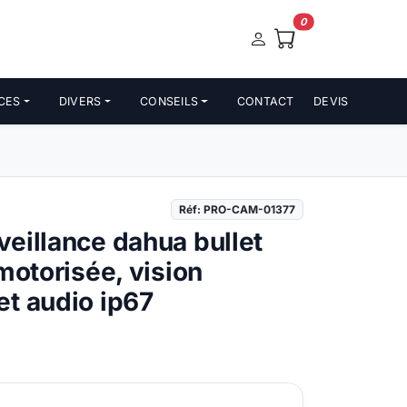
0
CES
DIVERS
CONSEILS
CONTACT
DEVIS
Réf: PRO-CAM-01377
eillance dahua bullet
motorisée, vision
t audio ip67