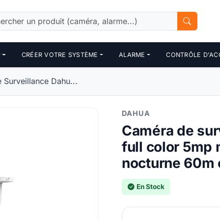
P
CRÉER VOTRE SYSTÈME
ALARME
CONTRÔLE D'AC
Surveillance Dahu...
DAHUA
Caméra de surv
full color 5mp 
nocturne 60m e
En Stock