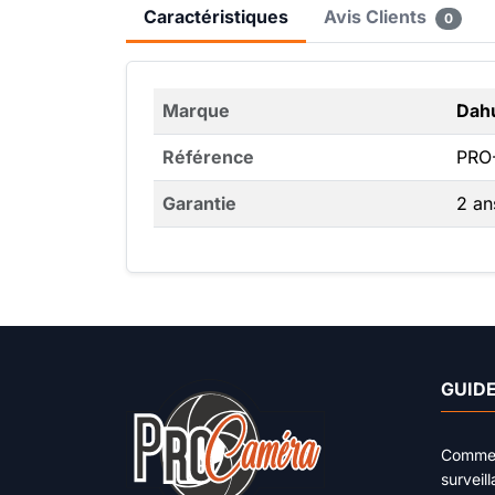
Caractéristiques
Avis Clients
0
Marque
Dah
Référence
PRO
Garantie
2 an
GUIDE
Comment
surveil