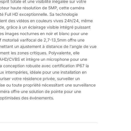
sprit totale et une visibilité inégalée sur votre
teur haute résolution de 5MP, cette caméra
é Full HD exceptionnelle. Sa technologie
ntient des vidéos en couleurs vives 24h/24, même
de, grâce à un éclairage visible intégré puissant
les images nocturnes en noir et blanc pour une
tif motorisé varifocal de 2,7-13,5mm offre une
rmettant un ajustement à distance de l'angle de vue
ment les zones critiques. Polyvalente, elle
/AHD/CVBS et intègre un microphone pour une
a conception robuste avec certification IP67 la
x intempéries, idéale pour une installation en
uriser votre résidence privée, surveiller un
ise ou toute propriété nécessitant une surveillance
améra offre une solution de pointe pour une
n optimisées des événements.