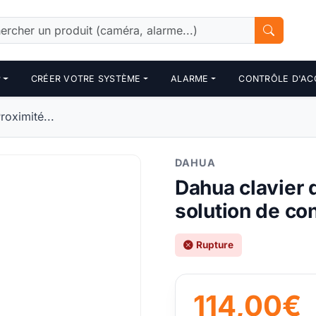
P
CRÉER VOTRE SYSTÈME
ALARME
CONTRÔLE D'AC
roximité...
DAHUA
Dahua clavier 
solution de co
Rupture
114,00€