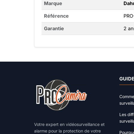
Marque
Dah
Référence
PRO
Garantie
2 an
GUIDE
Comment
surveil
Les dif
surveil
Votre expert en vidéosurveillance et
alarme pour la protection de votre
Pourquo